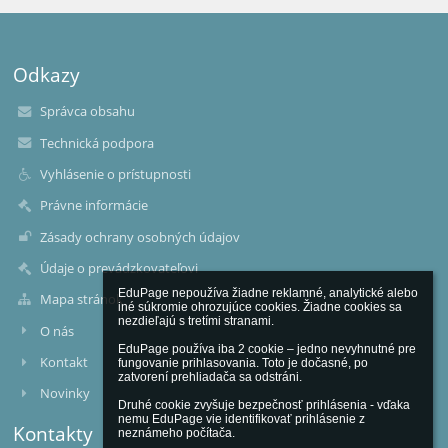
Odkazy
Správca obsahu
Technická podpora
Vyhlásenie o prístupnosti
Právne informácie
Zásady ochrany osobných údajov
Údaje o prevádzkovateľovi
EduPage nepoužíva žiadne reklamné, analytické alebo 
Mapa stránok
iné súkromie ohrozujúce cookies. Žiadne cookies sa 
nezdieľajú s tretími stranami.

O nás
EduPage používa iba 2 cookie – jedno nevyhnutné pre 
Kontakt
fungovanie prihlasovania. Toto je dočasné, po 
zatvorení prehliadača sa odstráni.

Novinky
Druhé cookie zvyšuje bezpečnosť prihlásenia - vďaka 
nemu EduPage vie identifikovať prihlásenie z 
Kontakty
neznámeho počítača.