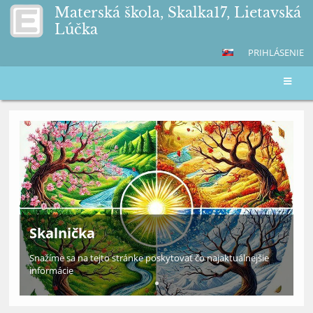
Materská škola, Skalka17, Lietavská
Lúčka
PRIHLÁSENIE
Hlavná
stránka
Skalnička
Snažíme sa na tejto stránke poskytovať čo najaktuálnejšie
informácie