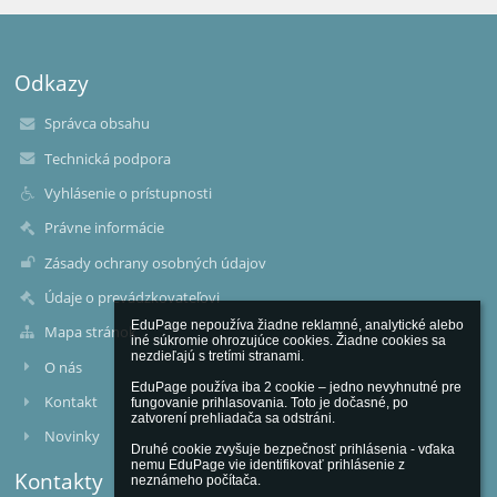
Odkazy
Správca obsahu
Technická podpora
Vyhlásenie o prístupnosti
Právne informácie
Zásady ochrany osobných údajov
Údaje o prevádzkovateľovi
EduPage nepoužíva žiadne reklamné, analytické alebo 
Mapa stránok
iné súkromie ohrozujúce cookies. Žiadne cookies sa 
nezdieľajú s tretími stranami.

O nás
EduPage používa iba 2 cookie – jedno nevyhnutné pre 
Kontakt
fungovanie prihlasovania. Toto je dočasné, po 
zatvorení prehliadača sa odstráni.

Novinky
Druhé cookie zvyšuje bezpečnosť prihlásenia - vďaka 
nemu EduPage vie identifikovať prihlásenie z 
Kontakty
neznámeho počítača.