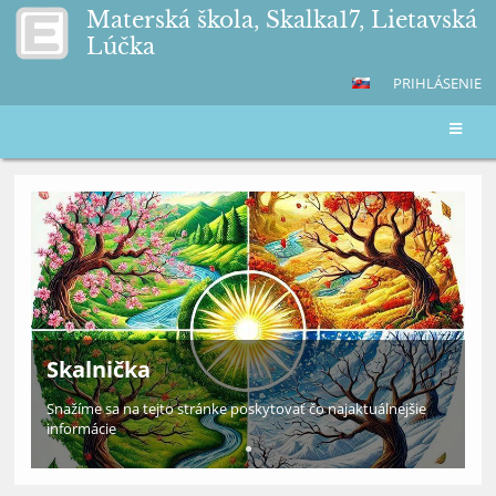
Materská škola, Skalka17, Lietavská
Lúčka
PRIHLÁSENIE
Hlavná
stránka
Skalnička
Snažíme sa na tejto stránke poskytovať čo najaktuálnejšie
informácie